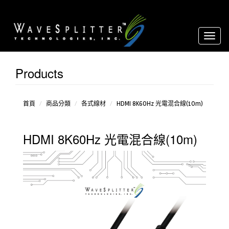
Toggl
naviga
Products
各
式線
材
光
首頁
商品分類
各式線材
HDMI 8K60Hz 光電混合線(10m)
電混
合線
HDMI 8K60Hz 光電混合線(10m)
材
轉
接器
系列
專
業影
音系
統設
備
螢