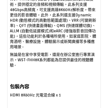
術，提供穩定的音頻和視頻傳輸
，
此系列支援
48Gbps高頻寬，可支援高達8K60Hz解析度，帶來
更佳的影音體驗
，
此外，此系列還支援Dynamic
HDR (動態模式的高動態範圍處理)、VRR (可變刷新
率)、QFT (快速畫面傳輸)、QMS (快速媒體切換)、
ALLM (自動低延遲模式)和eARC (增強版影音回傳功
能)
，
這些功能利於各種場所使用，如家庭影院、體
育酒吧、醫療設施、體驗展示或新聞廣播等多種應
用場景
。
無論是在家中享受電影，還是在辦公室進行專業演
示，WST-FHH8K系列都能為您提供最佳的視聽體
驗
。
包裝內容
HDMI 8K60Hz 光電混合線 x 1