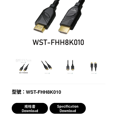
幕支
架
各
式USB
設備
資
訊安
全
型號：WST-FHH8K010