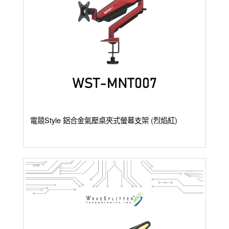
電競Style 鋁合金氣壓桌夾式螢幕支架 (烈焰紅)