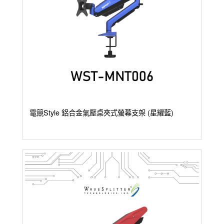
電競Style 鋁合金氣壓桌夾式螢幕支架 (星耀藍)