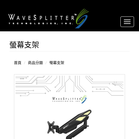
Toggl
naviga
螢幕支架
桌
夾
式
穿
首頁
商品分類
螢幕支架
孔
式
其
他