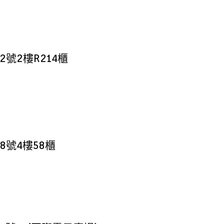
號2樓R214櫃
8號4樓58櫃