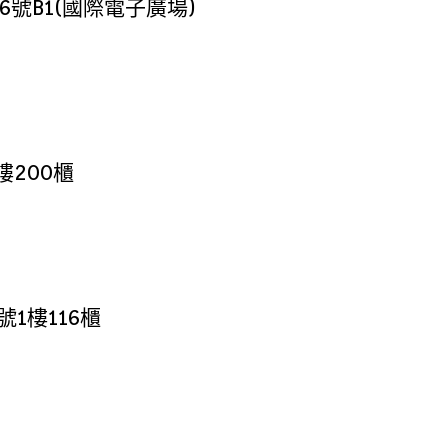
號B1(國際電子廣場)
樓200櫃
1樓116櫃