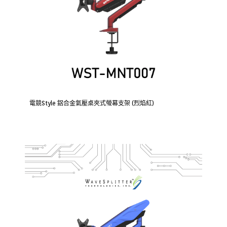
電競Style 鋁合金氣壓桌夾式螢幕支架 (烈焰紅)