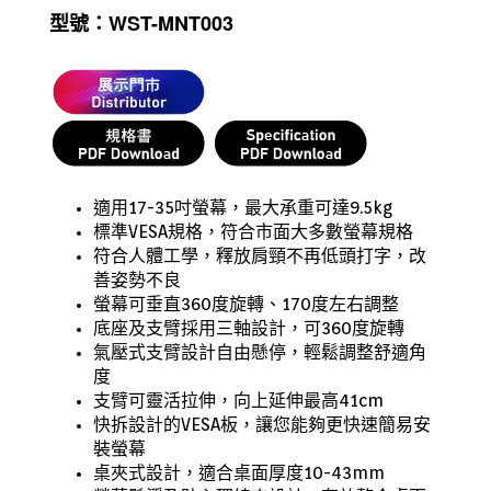
型號：WST-MNT003
適用17-35吋螢幕，最大承重可達9.5kg
標準VESA規格，符合市面大多數螢幕規格
符合人體工學，釋放肩頸不再低頭打字，改
善姿勢不良
螢幕可垂直360度旋轉、170度左右調整
底座及支臂採用三軸設計，可360度旋轉
氣壓式支臂設計自由懸停，輕鬆調整舒適角
度
支臂可靈活拉伸，向上延伸最高41cm
快拆設計的VESA板，讓您能夠更快速簡易安
裝螢幕
桌夾式設計，適合桌面厚度10-43mm