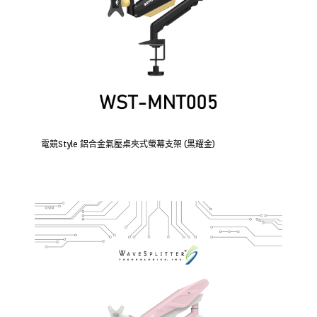
電競Style 鋁合金氣壓桌夾式螢幕支架 (黑耀金)