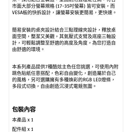
市面大部分螢幕規格 (17-35吋螢幕) 皆可安裝，而
VESA板的快拆設計，讓螢幕安裝更簡易，更快速。
簡易安裝的桌夾設計結合三點理線夾設計，釋放桌
面空間，整潔又美觀，其氣壓式支臂及底座三軸設
計，可輕鬆調整至舒適的高度及角度，為您打造自
由舒適的環境。
本系列產品提供7種酷炫主色任您挑選，可使用內附
跳色貼紙任意搭配，色彩自由變化，創造屬於自己
的風格，另可選購擁有多種煥彩的RGB LED燈條，
多段式切換，自由創造沉浸式電競氛圍。
包裝內容
本產品
x 1
配件組 x 1