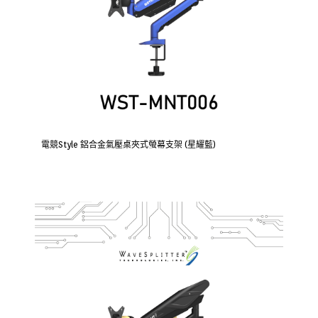
電競Style 鋁合金氣壓桌夾式螢幕支架 (星耀藍)