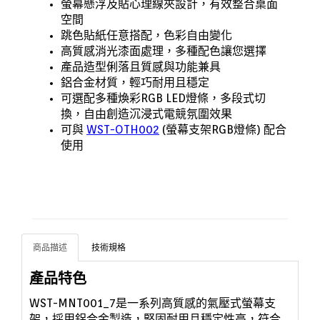
螢幕懸浮及貼心理線夾設計，有效整合桌面
空間
跳色貼紙任意搭配，色彩自由變化
高質感消光漆面處理，多種配色讓您選擇
產品造型俐落且質感與功能兼具
鋁合金材質，輕巧耐用且穩定
可選配多種煥彩RGB LED燈條，多段式切
換，自由創造沉浸式電競氛圍效果
可與
WST-OTH002
(螢幕支架RGB燈條) 配合
使用
商品描述
技術規格
產品特色
WST-MNT001_7是一系列高質感的氣壓式螢幕支
架，採用鋁合金製造，堅固耐用且穩定性高，符合