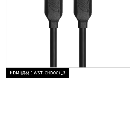
HDMI線材：WST-CHD001_3