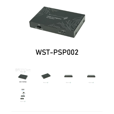
多功
能矩
陣
其
他