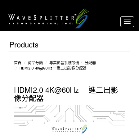
Toggl
naviga
Products
影像
音源轉
換器
延長
首頁
商品分類
專業影音系統設備
分配器
HDMI2.0 4K@60Hz 一進二出影像分配器
器
分配
器
HDMI2.0 4K@60Hz 一進二出影
放大
器
像分配器
over
IP
環境
控制設
備
矩
陣