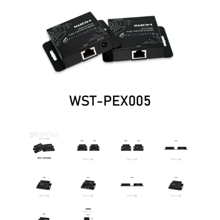
多功
能矩
陣
其
他