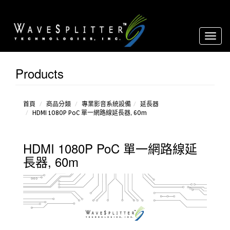
Toggl
naviga
Products
影像
音源轉
換器
延長
首頁
商品分類
專業影音系統設備
延長器
HDMI 1080P PoC 單一網路線延長器, 60m
器
分配
器
HDMI 1080P PoC 單一網路線延
放大
器
長器, 60m
over
IP
環境
控制設
備
矩
陣