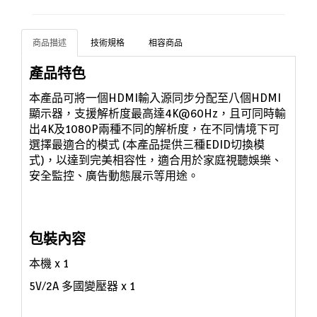
商品描述
技術規格
相容商品
產品特色
本產品可將一個HDMI輸入源同步分配至八個HDMI
顯示器，
支援解析度
最高達4K@60Hz，且可同時輸
出4K及1080P兩種不同的解析度，
在不同情境下可
選擇最適合的模式 (
本產品提供三種EDID切換模
式)
，以達到完美相容性，適合用於家庭視聽娛樂、
安全監控、
廣告
動態展示等用途。
包裝內容
本機
x 1
5V/2A 多國變壓器
x 1