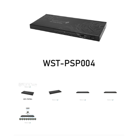
多功
能矩
陣
其
他