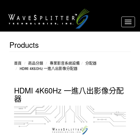
Toggl
naviga
Products
影像
音源轉
換器
延長
首頁
商品分類
專業影音系統設備
分配器
HDMI 4K60Hz 一進八出影像分配器
器
分配
器
HDMI 4K60Hz 一進八出影像分配
放大
器
器
over
IP
環境
控制設
備
矩
陣